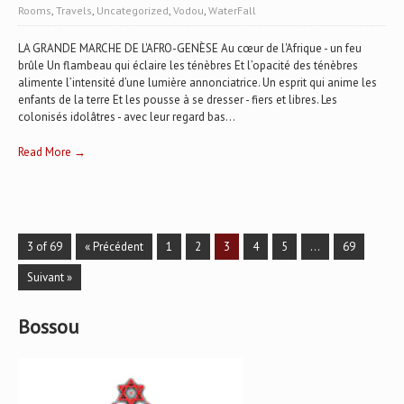
Rooms
,
Travels
,
Uncategorized
,
Vodou
,
WaterFall
LA GRANDE MARCHE DE L'AFRO-GENÈSE Au cœur de l'Afrique - un feu
brûle Un flambeau qui éclaire les ténèbres Et l’opacité des ténèbres
alimente l’intensité d’une lumière annonciatrice. Un esprit qui anime les
enfants de la terre Et les pousse à se dresser - fiers et libres. Les
colonisés idolâtres - avec leur regard bas...
Read More →
3 of 69
« Précédent
1
2
3
4
5
…
69
Suivant »
Bossou