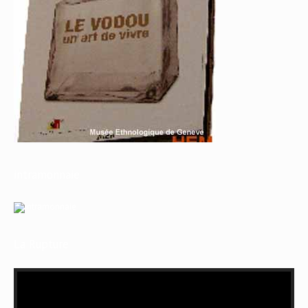
intramonnaie
La Rupture
Lecteur
vidéo