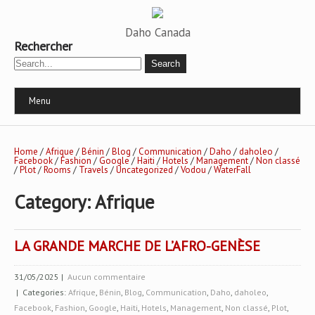
Daho Canada
Rechercher
Menu
Home
/
Afrique
/
Bénin
/
Blog
/
Communication
/
Daho
/
daholeo
/
Facebook
/
Fashion
/
Google
/
Haiti
/
Hotels
/
Management
/
Non classé
/
Plot
/
Rooms
/
Travels
/
Uncategorized
/
Vodou
/
WaterFall
Category: Afrique
LA GRANDE MARCHE DE L’AFRO-GENÈSE
31/05/2025
|
Aucun commentaire
| Categories:
Afrique
,
Bénin
,
Blog
,
Communication
,
Daho
,
daholeo
,
Facebook
,
Fashion
,
Google
,
Haiti
,
Hotels
,
Management
,
Non classé
,
Plot
,