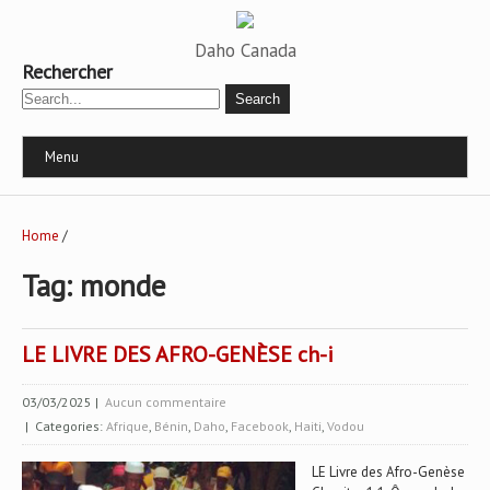
Daho Canada
Rechercher
Menu
Home
/
Tag: monde
LE LIVRE DES AFRO-GENÈSE ch-i
03/03/2025
|
Aucun commentaire
| Categories:
Afrique
,
Bénin
,
Daho
,
Facebook
,
Haiti
,
Vodou
LE Livre des Afro-Genèse