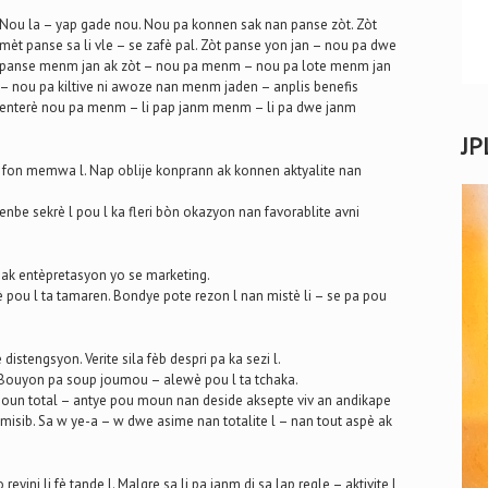
Nou la – yap gade nou. Nou pa konnen sak nan panse zòt. Zòt
mèt panse sa li vle – se zafè pal. Zòt panse yon jan – nou pa dwe
panse menm jan ak zòt – nou pa menm – nou pa lote menm jan
– nou pa kiltive ni awoze nan menm jaden – anplis benefis
enterè nou pa menm – li pap janm menm – li pa dwe janm
JP
t fon memwa l. Nap oblije konprann ak konnen aktyalite nan
nbe sekrè l pou l ka fleri bòn okazyon nan favorablite avni
ak entèpretasyon yo se marketing.
u l ta tamaren. Bondye pote rezon l nan mistè li – se pa pou
istengsyon. Verite sila fèb despri pa ka sezi l.
 Bouyon pa soup joumou – alewè pou l ta tchaka.
moun total – antye pou moun nan deside aksepte viv an andikape
isib. Sa w ye-a – w dwe asime nan totalite l – nan tout aspè ak
yini li fè tande l. Malgre sa li pa janm di sa lap regle – aktivite l