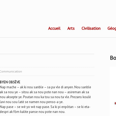
Accueil
Arts
Civilisation
Géog
Bo
Communication
BYEN OBSÈVE
Nap mache – ak ki nou sanble – sa pa vle di anyen. Nou sanble
ak sa nou ye – sitou ak sa nou pote nan nou – asireman ak sa
nou aksepte ye. Poutan nou ka tou sa nou ta vle. Prezans koulè
lavi nou sou latè se namen nou penso-a ye.
Nap pase – se wè yo wè nap pase. Sa ki pi enpòtan – se ki eta-
despri ak fòm kalite panse nou pote nan nou.