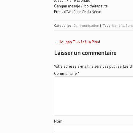
Joseph Pierre Léonard
Gangan mesaje / ibo thérapeute
Prens d’Aïssò de Zè du Bénin
Categories:
Communication
| Tags:
benefis
,
Bon
Post
←
Hougan Ti-Nènè la Pirèd
Laisser un commentaire
navigation
Votre adresse e-mail ne sera pas publiée.
Les c
Commentaire
*
Nom