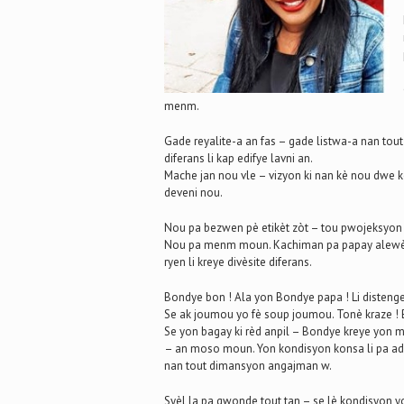
menm.
Gade reyalite-a an fas – gade listwa-a nan tou
diferans li kap edifye lavni an.
Mache jan nou vle – vizyon ki nan kè nou dwe ke
deveni nou.
Nou pa bezwen pè etikèt zòt – tou pwojeksyon 
Nou pa menm moun. Kachiman pa papay alewè po
ryen li kreye divèsite diferans.
Bondye bon ! Ala yon Bondye papa ! Li distenge d
Se ak joumou yo fè soup joumou. Tonè kraze !
Se yon bagay ki rèd anpil – Bondye kreye yon 
– an moso moun. Yon kondisyon konsa li pa adm
nan tout dimansyon angajman w.
Syèl la pa gwonde tout tan – se lè kondisyon yo re