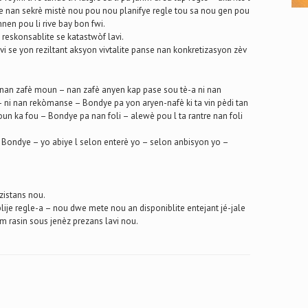
e nan sekrè mistè nou pou nou planifye regle tou sa nou gen pou
nnen pou li rive bay bon fwi.
reskonsablite se katastwòf lavi.
vi se yon reziltant aksyon vivtalite panse nan konkretizasyon zèv
 nan zafè moun – nan zafè anyen kap pase sou tè-a ni nan
– ni nan rekòmanse – Bondye pa yon aryen-nafè ki ta vin pèdi tan
un ka fou – Bondye pa nan foli – alewè pou l ta rantre nan foli
Bondye – yo abiye l selon enterè yo – selon anbisyon yo –
zistans nou.
lije regle-a – nou dwe mete nou an disponiblite entejant jé-jale
rasin sous jenèz prezans lavi nou.