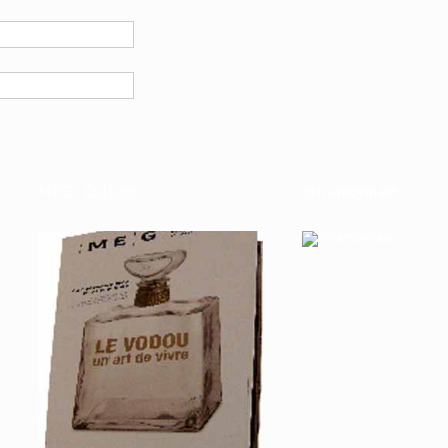
MEG : Culture
intramonnaie