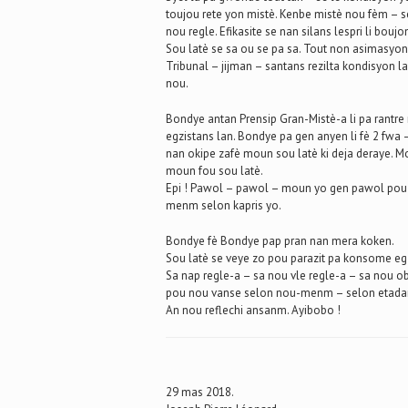
toujou rete yon mistè. Kenbe mistè nou fèm – s
nou regle. Efikasite se nan silans lespri li boujo
Sou latè se sa ou se pa sa. Tout non asimasyon 
Tribunal – jijman – santans rezilta kondisyon la
nou.
Bondye antan Prensip Gran-Mistè-a li pa rantre
egzistans lan. Bondye pa gen anyen li fè 2 fwa 
nan okipe zafè moun sou latè ki deja deraye. Mo
moun fou sou latè.
Epi ! Pawol – pawol – moun yo gen pawol pou 
menm selon kapris yo.
Bondye fè Bondye pap pran nan mera koken.
Sou latè se veye zo pou parazit pa konsome eg
Sa nap regle-a – sa nou vle regle-a – sa nou ob
pou nou vanse selon nou-menm – selon etadam 
An nou reflechi ansanm. Ayibobo !
29 mas 2018.