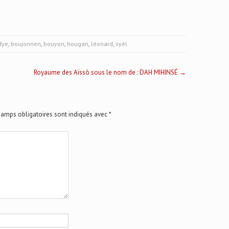
dye
,
boujonnen
,
bouyon
,
hougan
,
léonard
,
syèl
Royaume des Aïssò sous le nom de : DAH MIHINSÉ
→
hamps obligatoires sont indiqués avec
*