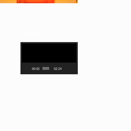
La Rupture
Lecteur
vidéo
00:00
02:24