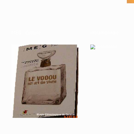
MEG : Culture
intramonnaie