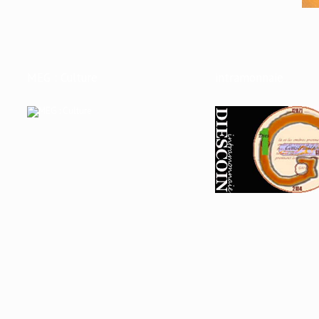
MEG : Culture
intramonnaie