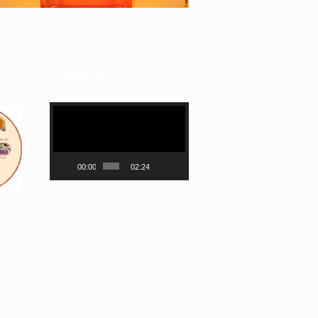
La Rupture
Lecteur
vidéo
00:00
02:24