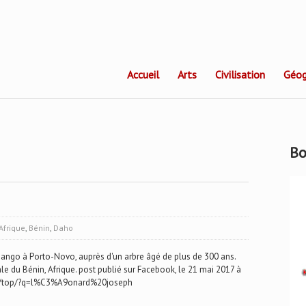
Accueil
Arts
Civilisation
Géog
Bo
Afrique
,
Bénin
,
Daho
ango à Porto-Novo, auprès d'un arbre âgé de plus de 300 ans.
ale du Bénin, Afrique. post publié sur Facebook, le 21 mai 2017 à
rch/top/?q=l%C3%A9onard%20joseph