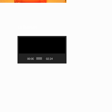
La Rupture
Lecteur
vidéo
00:00
02:24