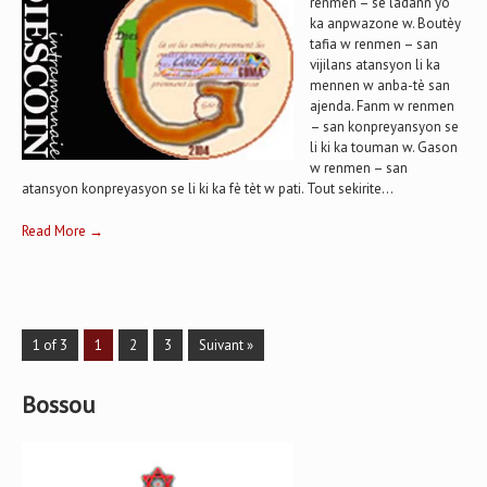
renmen – se ladann yo
ka anpwazone w. Boutèy
tafia w renmen – san
vijilans atansyon li ka
mennen w anba-tè san
ajenda. Fanm w renmen
– san konpreyansyon se
li ki ka touman w. Gason
w renmen – san
atansyon konpreyasyon se li ki ka fè tèt w pati. Tout sekirite...
Read More →
1 of 3
1
2
3
Suivant »
Bossou