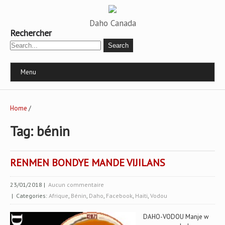
Daho Canada
Rechercher
Menu
Home
/
Tag: bénin
RENMEN BONDYE MANDE VIJILANS
23/01/2018
|
Aucun commentaire
| Categories:
Afrique
,
Bénin
,
Daho
,
Facebook
,
Haiti
,
Vodou
DAHO-VODOU Manje w