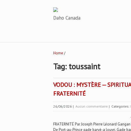
Daho Canada
Home
/
Tag: toussaint
VODOU : MYSTÈRE — SPIRITU
FRATERNITÉ
26/06/2026
|
Aucun commentaire
| Categories:
FRATERNITÉ Par Joseph Pierre Léonard Gangan a
De Port-au-Prince gade baryè-a louvri. Gade bary