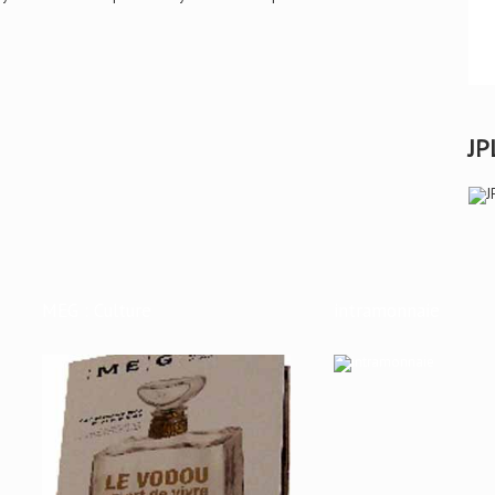
JP
MEG : Culture
intramonnaie