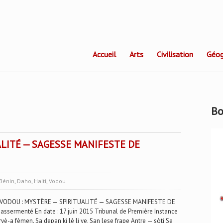
Accueil
Arts
Civilisation
Géog
Bo
ALITÉ — SAGESSE MANIFESTE DE
Bénin
,
Daho
,
Haiti
,
Vodou
VODOU : MYSTÈRE — SPIRITUALITÉ — SAGESSE MANIFESTE DE
ssermenté En date : 17 juin 2015 Tribunal de Première Instance
è-a fèmen. Sa depan ki lè li ye. San lese frape Antre — sòti Se