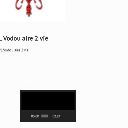
L Vodou aire 2 vie
La Rupture
Lecteur
vidéo
00:00
02:24