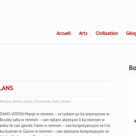
Accueil
Arts
Civilisation
Géog
Bo
LANS
Afrique
,
Bénin
,
Daho
,
Facebook
,
Haiti
,
Vodou
DAHO-VODOU Manje w renmen – se ladann yo ka anpwazone w.
Boutèy tafia w renmen – san vijilans atansyon li ka mennen w
anba-tè san ajenda. Fanm w renmen – san konpreyansyon se li ki
ka touman w. Gason w renmen – san atansyon konpreyasyon se