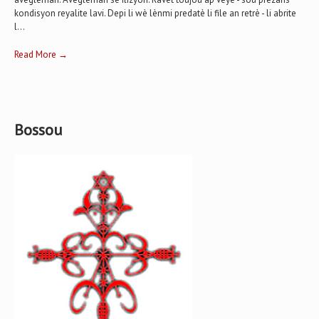
kondisyon reyalite lavi. Depi li wè lènmi predatè li file an retrè - li abrite
l...
Read More →
Bossou