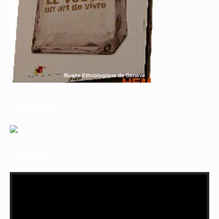
intramonnaie
La Rupture
Lecteur
vidéo