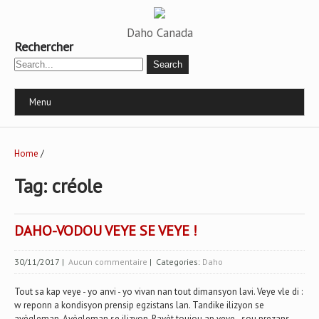
Daho Canada
Rechercher
Menu
Home
/
Tag: créole
DAHO-VODOU VEYE SE VEYE !
30/11/2017
|
Aucun commentaire
| Categories:
Daho
Tout sa kap veye - yo anvi - yo vivan nan tout dimansyon lavi. Veye vle di :
w reponn a kondisyon prensip egzistans lan. Tandike ilizyon se
avègleman. Avègleman se ilizyon. Ravèt toujou ap veye - sou prezans